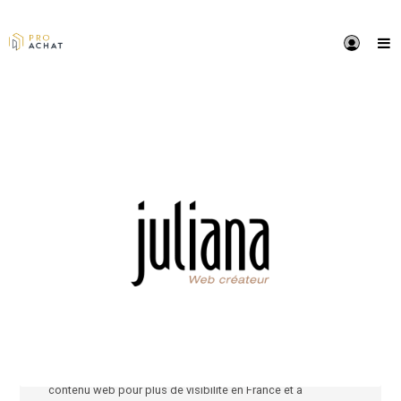
PRÉSENTATION
Juliana Web créateur propose des services web déd
secteur hôtelier et un ACCOMPAGNEMENT SPÉCIFIQ
pour développer leur visibilité sur le web et booster l
taux de conversion En Direct :
• Un webdesign conçu sur mesure en cohérence ave
votre identité visuelle et pour une structure web opti
SEO et SEA