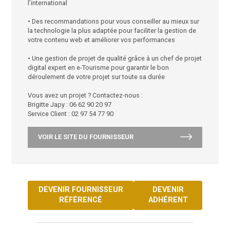
• Un design et une ergonomie UX dans le respect de
Web Vitals pour une expérience utilisateur réussie
• Un accompagnement personnalisé dans la créatio
contenu web pour plus de visibilité en France et à
l’international
• Des recommandations pour vous conseiller au mieu
la technologie la plus adaptée pour faciliter la gesti
votre contenu web et améliorer vos performances
• Une gestion de projet de qualité grâce à un chef de
digital expert en e-Tourisme pour garantir le bon
déroulement de votre projet sur toute sa durée
Vous avez un projet ? Contactez-nous :
Brigitte Japy : 06 62 90 20 97
Service Client : 02 97 54 77 90
VOIR LE SITE DU FOURNISSEUR