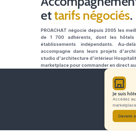
1ʳᵉ centrale de référencement pour 
Accompagne
et
tarifs nég
PROACHAT négocie depuis 2005
de 1 700 adhérents, dont
établissements indépendan
accompagne dans leurs proje
studio d'architecture d'intérie
marketplace pour commander e