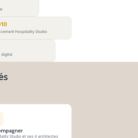
e suis fournisseur
éférencez vos produits auprès de 1 700
dhérents CHR.
Devenir fournisseur référencé
2005
Création de la centrale
2010
Lancement Hospitality Studio
2020
Marketplace digital