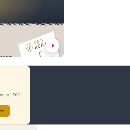
PROACHAT avec Céline Gaubert
Chief Operating Officer