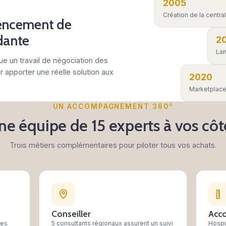
Je suis hôtelier ou restaurateur
J
Accédez aux tarifs négociés et à la
R
marketplace PROACHAT.
a
Devenir adhérent PROACHAT
E
 de référencement de
 indépendante
CHAT effectue un travail de négociation des
rnisseurs pour apporter une réelle solution aux
teurs CHR.