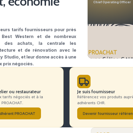
hôteliers et restaurateurs en France
ment, économie
ociés
.
 les meilleurs tarifs fournisseurs pour près
 les hôtels Best Western et de nombreux
ts. Au-delà des achats, la centrale les
ts d'architecture et de rénovation avec le
ur Hospitality Studio, et leur donne accès à une
n direct aux prix négociés.