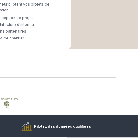
NT 360°
rts à vos côtés
piloter tous vos achats.
Accompagner
rent un suivi
Hospitality Studio et ses 4 architect
partout en
d'intérieur pilotent vos projets de
rénovation.
Conception de projet
Architecture d'intérieur