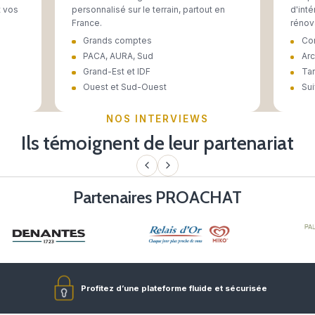
UN ACCOMPAGNEME
Une équipe de 15 expe
Trois métiers complémentaires pour 
Conseiller
 sélectionnent les
5 consultants régionaux assu
urs et négocient vos
personnalisé sur le terrain, 
France.
oissons
Grands comptes
ervices
PACA, AURA, Sud