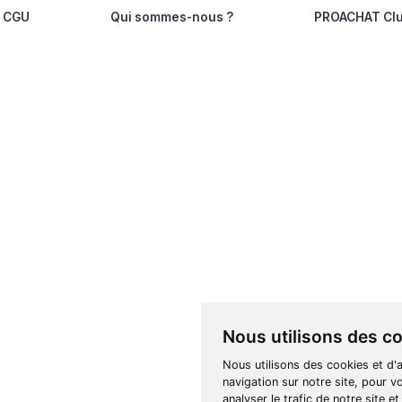
Grand-Est et IDF
étique
Ouest et Sud-Ouest
NOS INTERVI
Ils témoignent de le
× PROACHAT
BJORG × PROAC
Mathilde MALEVERGNE
Pascal MUELA et Mathilde 
Partenaires P
Profitez d’une plateforme 