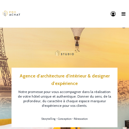
Agence d'architecture d'intérieur & desi
d'expérience
Notre promesse pour vous accompagner dans la réalis
de votre hôtel unique et authentique. Donner du sens,
profondeur, du caractère à chaque espace marque