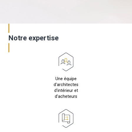
Notre expertise