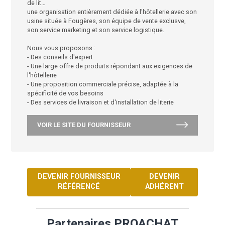
Hotelys.
la maîtrise de toutes les technologies du marché : re
libres, ressorts ensachés, mousse, aérial, latex…
un choix incomparable de finitions et de modèles : 
face, no flip, pillow top, capitonné, liasse décoration,
de lit…
une organisation entièrement dédiée à l'hôtellerie av
usine située à Fougères, son équipe de vente exclus
son service marketing et son service logistique.
Nous vous proposons :
- Des conseils d'expert
- Une large offre de produits répondant aux exigenc
l'hôtellerie
- Une proposition commerciale précise, adaptée à la
spécificité de vos besoins
- Des services de livraison et d'installation de literie
VOIR LE SITE DU FOURNISSEUR