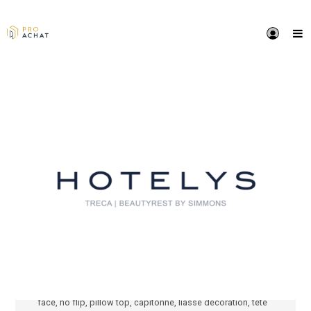
PRÉSENTATION
HOTELYS est une structure exclusivement dédiée aux
établissements hôteliers, qui dispose de l'offre de lit
plus large du marché.
HOTELYS, c'est :
une offre produit claire pour tous les types
d'établissements de 0 à 5 étoiles avec un choix de 2
grandes marques Treca, Simmons ainsi qu'une colle