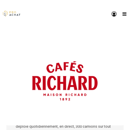
PRÉSENTATION
Cafés Richard, torréfacteur traditionnel "à la français
maintient son rang de leader sur le marché des CHR 
collectivités. Issus de la Maison Richard fondée en 18
reste l'un des rares torréfacteurs à torréfier en Franc
un savoir-faire qu'il module au gré des arômes souha
Une large gamme de cafés pures origines et
d'assemblages dont une sélection de cafés bios et
équitables, des thés, tisanes, chocolats, sucres et
gourmandises d'accompagnement font de nous un