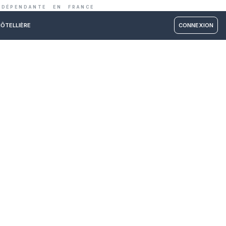
IE ET RESTAURATION INDÉPENDANTE EN FRANC
RM PARTNER
ÉCOLE HÔTELLIÈRE