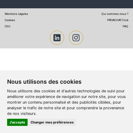
sécurisée
Pilotez des données qualifiées
Mentions Légales
Qui
Cookies
CGU