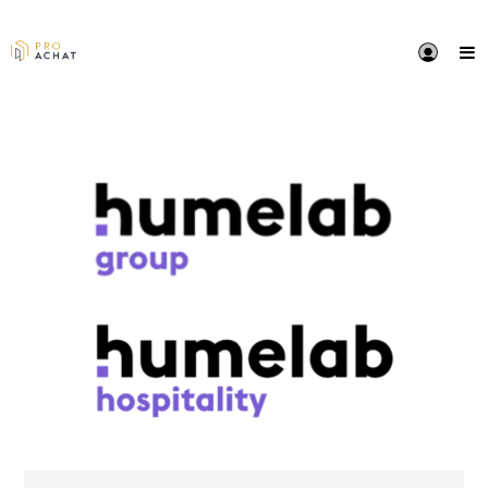
PRÉSENTATION
Depuis plus de 15 ans, véritable intégrateur Audiovisu
équipementier, Victoria Digital accompagne les
professionnels de l’hôtellerie notamment dans la mi
place de leurs équipements:
- TV Hospitality et solutions IPTV
- Minibars, Coffres, accessoires de chambres et de s
de bains (plateaux de courtoisie, sèche-cheveux, mir
grossissants, accastillage, etc.)