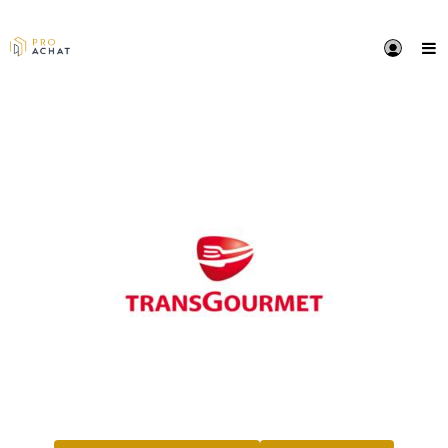
PRÉSENTATION
Qualité, choix, disponibilité : tous les ingrédients de 
réussite !
Transgourmet, partenaire incontournable de l'hôtelie
restaurateur, propose plus de 10 000 références : pla
jour, viande, marée, fruits et légumes, snacking, aide
culinaires, plats préparés, boissons, vin, café, vienno
décor de table, produits d'entretien, petit matériel….
VOIR LE SITE DU FOURNISSEUR