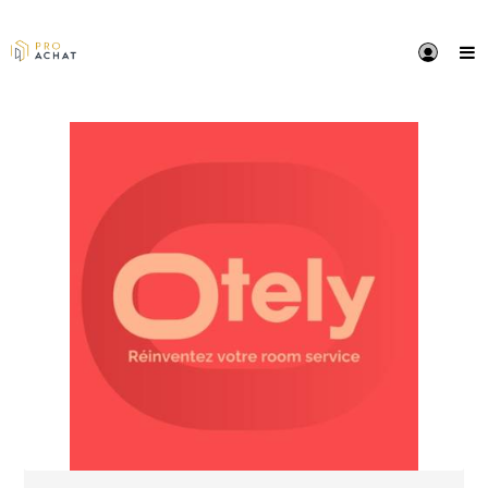
PRÉSENTATION
Otely c'est :
- l'accès pour les clients des hôtels aux meilleurs
restaurants en livraison, directement sur leur smartp
- la seule solution de room service connectée à la
restauration livrée, disponible partout en France : exit
bocaux et les plats réchauffés en chambre, place à l’
de restauration livrée la plus étoffée du marché avec 
- un service qui permet d'améliorer la satisfaction cli
avec une offre de restauration qui répond aux nouvel