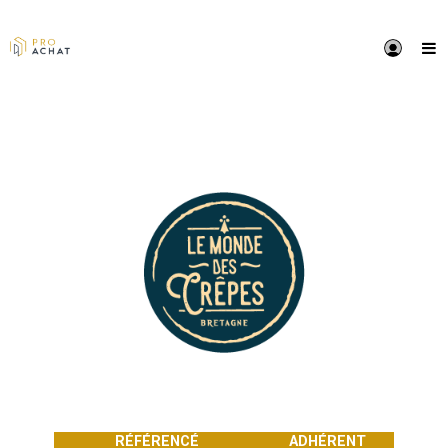
PRÉSENTATION
Depuis 1982, nous élaborons les meilleures recettes
crêpes et galettes au sein de la Crêperie Jarnoux. En
nous lançons notre gamme surgelée issue de notre s
faire. C’est en 2008 que le nouveau site dédié uniqu
au surgelé voit le jour, sous l’entité Le Monde Des Cr
VOIR LE SITE DU FOURNISSEUR