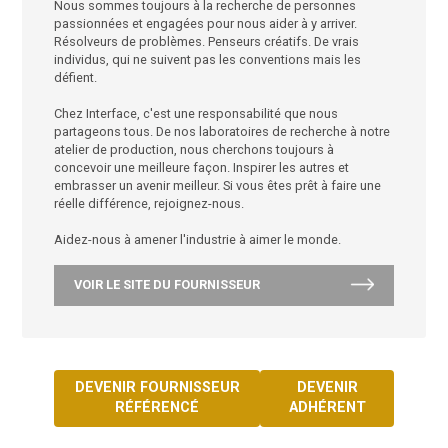
mission, Climate Take Back™, invite l'industrie à se jo
nous alors que nous nous engageons à gérer notre
entreprise d'une manière qui répare la planète et cré
climat propice à la vie.
Nous sommes toujours à la recherche de personnes
passionnées et engagées pour nous aider à y arriver.
Résolveurs de problèmes. Penseurs créatifs. De vrai
individus, qui ne suivent pas les conventions mais le
défient.
Chez Interface, c'est une responsabilité que nous
partageons tous. De nos laboratoires de recherche à
atelier de production, nous cherchons toujours à
concevoir une meilleure façon. Inspirer les autres et
embrasser un avenir meilleur. Si vous êtes prêt à fair
réelle différence, rejoignez-nous.
Aidez-nous à amener l'industrie à aimer le monde.