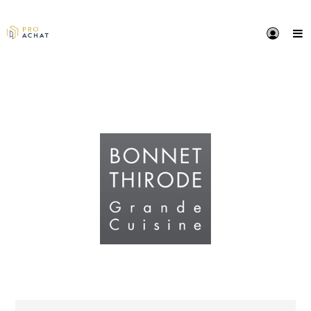
PRÉSENTATION
BONNET THIRODE Grande Cuisine est le plus grand r
français de distribution et d'installation de matériels
grande cuisine.
Créé par le groupe HORIS en 2013, il regroupe les ré
commerciaux de ventes directes Bonnet et Thirode a
agences et s’appuie sur un réseau de plus de 40
partenaires distributeurs historiques des marques.
BONNET THIRODE Grande Cuisine, une gamme comp
de produits et de services à travers des marques pro