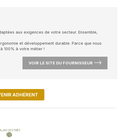
s et durables, parfaitement adaptées aux exigences de vo
l.
ormance, innovation, sécurité, ergonomie et développement
 que vous vous consacriez à 100% à votre métier !
VOIR LE SIT