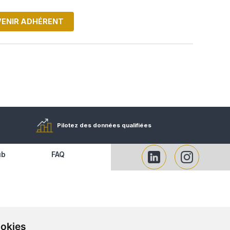
DEVENIR ADHÉRENT
ROACHAT
fluide et sécurisée
Pilotez des