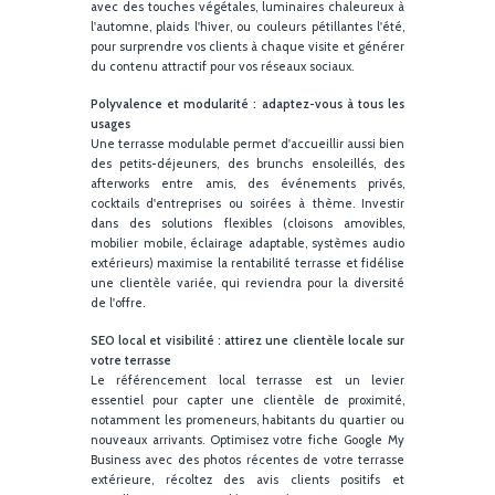
Prévoyez également des rangements discrets po
les coussins ou le petit matériel afin de préserver 
longévité du mobilier.
Abri terrasse : exploitez votre terrasse toute l'année
Installer un abri terrasse (véranda, pergo
bioclimatique, store rétractable, cloisons vitré
amovibles) permet d'utiliser la terrasse extérieu
même en cas de pluie, de vent ou de fraîche
inattendue. Les solutions modulaires offrent u
flexibilité maximale et améliorent la rentabili
terrasse en augmentant considérablement le nomb
de jours d'exploitation par an, ce qui contrib
directement à la croissance du chiffre d'affaires.
Décoration terrasse : créez une expérience unique
La décoration de terrasse doit refléter à la fo
l'identité, la personnalité et les valeurs de vot
établissement. Plantes en pots ou jardinière