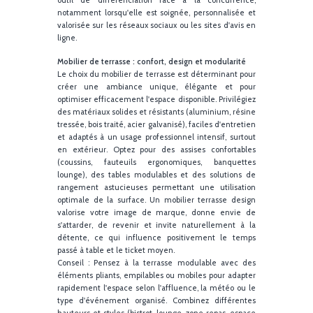
consommer ou de revenir. Une terrasse bi
aménagée, design, élégante, équipée et accueillant
augmente la capacité d'accueil, prolonge la sais
d'exploitation et améliore significativeme
l'expérience vécue par vos hôtes. En période estival
mais également dès les premiers rayons de soleil 
printemps ou les journées douces d'automne, 
terrasse devient une extension naturelle de l'espa
de restauration intérieur. C'est aussi un formidab
outil de différenciation face à la concurrenc
notamment lorsqu'elle est soignée, personnalisée 
valorisée sur les réseaux sociaux ou les sites d'avis 
ligne.
Mobilier de terrasse : confort, design et modularité
Le choix du mobilier de terrasse est déterminant po
créer une ambiance unique, élégante et po
optimiser efficacement l'espace disponible. Privilégi
des matériaux solides et résistants (aluminium, rési
tressée, bois traité, acier galvanisé), faciles d'entreti