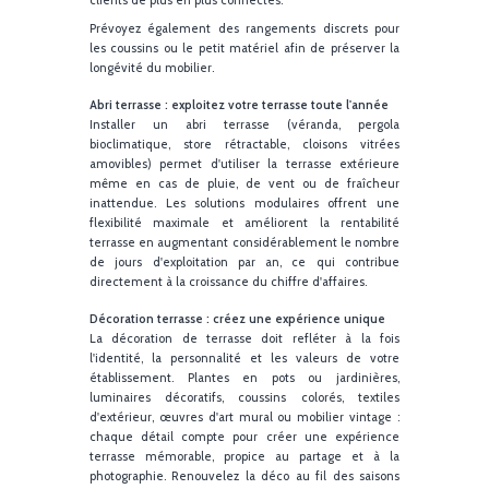
L'équipement de la terrasse doit répondre à plusieu
enjeux majeurs : le confort, la sécurité, la praticité, 
durabilité mais aussi l'esthétique. Parmi l
incontournables, on retrouve :
• Parasol XXL, voile d'ombrage ou pergola pour protég
du soleil, des petites pluies ou du vent, tout en créa
de l'intimité.
• Chauffage de terrasse (chauffage radiant, paras
chauffant électrique ou à gaz, plancher chauffa
extérieur) pour prolonger la saison et garantir 
confort hors été, en respectant la réglementati
locale.
• Brumisateur pour rafraîchir l'espace lors des fort
chaleurs estivales.
• Éclairage LED pour une ambiance chaleureuse 
sécurisante le soir ou lors d'événements, av
variateur d'intensité éventuellement.
• Prises électriques, bornes USB, bornes de rechar
pour smartphones afin de répondre aux besoins d
clients de plus en plus connectés.