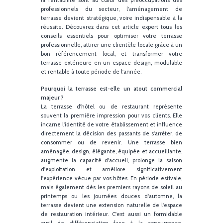
sa clientèle. Offrir une belle terrasse, valorisée et bi
pensée, c'est répondre aux nouvelles attentes 
clients en quête de convivialité, d'authenticité et 
bien-être. Dans un contexte où l'expérience client 
la rentabilité sont au cœur des préoccupations d
professionnels du secteur, l'aménagement 
terrasse devient stratégique, voire indispensable à 
réussite. Découvrez dans cet article expert tous l
conseils essentiels pour optimiser votre terras
professionnelle, attirer une clientèle locale grâce à 
bon référencement local, et transformer vot
terrasse extérieure en un espace design, modulab
et rentable à toute période de l'année.
Pourquoi la terrasse est-elle un atout commerci
majeur ?
La terrasse d'hôtel ou de restaurant représen
souvent la première impression pour vos clients. El
incarne l'identité de votre établissement et influen
directement la décision des passants de s'arrêter, 