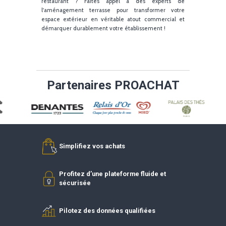
de l'offre.
SEO local et visibilité : attirez une clientèle locale s
votre terrasse
Le référencement local terrasse est un levi
essentiel pour capter une clientèle de proximit
notamment les promeneurs, habitants du quartier 
nouveaux arrivants. Optimisez votre fiche Google 
Business avec des photos récentes de votre terras
extérieure, récoltez des avis clients positifs 
travaillez vos mots-clés stratégiques : terras
restaurant, terrasse hôtel, terrasse en centre-vill
terrasse ombragée, terrasse chauffée, etc. Mettez 
avant vos atouts : vue, panorama, ambianc
équipements innovants, carte dédiée et horair
d'ouverture sur votre site web et vos réseaux sociau
Pensez aussi à encourager les clients à partager le
#expérienceTerrasse en ligne avec des hashta
dédiés pour augmenter la visibilité.