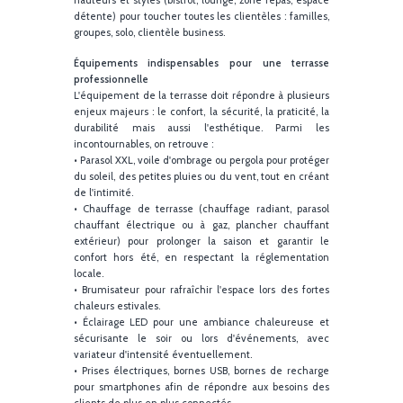
et adaptés à un usage professionnel intensif, surto
en extérieur. Optez pour des assises confortabl
(coussins, fauteuils ergonomiques, banquett
lounge), des tables modulables et des solutions 
rangement astucieuses permettant une utilisati
optimale de la surface. Un mobilier terrasse desi
valorise votre image de marque, donne envie 
s'attarder, de revenir et invite naturellement à 
détente, ce qui influence positivement le tem
passé à table et le ticket moyen.
Conseil : Pensez à la terrasse modulable avec d
éléments pliants, empilables ou mobiles pour adapt
rapidement l'espace selon l'affluence, la météo ou 
type d'événement organisé. Combinez différent
hauteurs et styles (bistrot, lounge, zone repas, espa
détente) pour toucher toutes les clientèles : famille
groupes, solo, clientèle business.
Équipements indispensables pour une terras
professionnelle