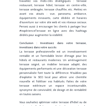
luminaires décoratifs, coussins colorés, textil
d'extérieur, œuvres d'art mural ou mobilier vintage
chaque détail compte pour créer une expérien
terrasse mémorable, propice au partage et à 
photographie. Renouvelez la déco au fil des saiso
avec des touches végétales, luminaires chaleureux
l'automne, plaids l'hiver, ou couleurs pétillantes l'ét
pour surprendre vos clients à chaque visite et génér
du contenu attractif pour vos réseaux sociaux.
Polyvalence et modularité : adaptez-vous à tous l
usages
Une terrasse modulable permet d'accueillir aussi bi
des petits-déjeuners, des brunchs ensoleillés, d
afterworks entre amis, des événements privé
cocktails d'entreprises ou soirées à thème. Invest
dans des solutions flexibles (cloisons amovible
mobilier mobile, éclairage adaptable, systèmes aud
extérieurs) maximise la rentabilité terrasse et fidéli
une clientèle variée, qui reviendra pour la diversi