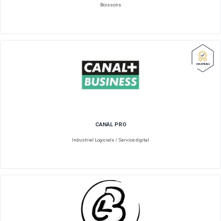
C10
Boissons
CAFES RICHARD